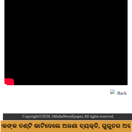
Back
Copyright©2026, OdishaNewsEpaper, All rights reserved.
ଳକଙ୍କ ତଣ୍ଟି କାଟିଦେଲେ ଅଜଣା ବ୍ୟକ୍ତି, ଗୁରୁତର ଅବସ୍ଥ