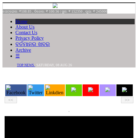
ପେଟ୍ରୋଲ: ₹108.85 , ଡିଜେଲ: ₹ 100.56 | ସୁନା: ₹ 152350 , ରୁପା: ₹ 245000
Home
About Us
Contact Us
Privacy Policy
ବର୍ତମାନର ଖବର
Archive
☰
TOP NEWS
SATURDAY,
08
AUG
26