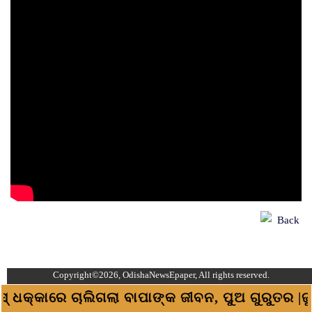
Back
Copyright©2026, OdishaNewsEpaper, All rights reserved.
କାରେ ଚାଲିଗଲା ବାପାଙ୍କ ଜୀବନ, ପୁଅ ଗୁରୁତର |ଜୁଏଲାରୀ