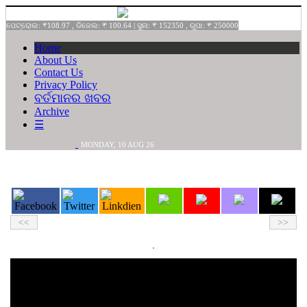
ପେଟ୍ରୋଲ: ₹108.97 , ଡିଜେଲ: ₹ 100.64 | ସୁନା: ₹ 152350 , ରୁପା: ₹ 250000
Home
About Us
Contact Us
Privacy Policy
ବର୍ତମାନର ଖବର
Archive
☰
MONDAY,
10
AUG
26