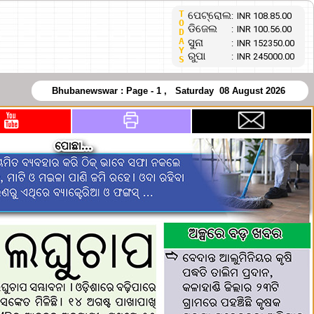
T
ପେଟ୍ରୋଲ
:
INR 108.85.00
O
ଡିଜେଲ
:
INR 100.56.00
D
A
ସୁନା
:
INR 152350.00
Y
ରୁପା
:
INR 245000.00
S