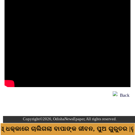
Back
Copyright©2026, OdishaNewsEpaper, All rights reserved.
କାରେ ଚାଲିଗଲା ବାପାଙ୍କ ଜୀବନ, ପୁଅ ଗୁରୁତର |ଜୁଏଲାରୀ