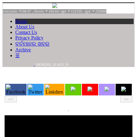
ପେଟ୍ରୋଲ: ₹108.97 , ଡିଜେଲ: ₹ 100.64 | ସୁନା: ₹ 152350 , ରୁପା: ₹ 250000
Home
About Us
Contact Us
Privacy Policy
ବର୍ତମାନର ଖବର
Archive
☰
MONDAY,
10
AUG
26