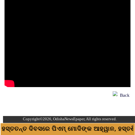
Back
Copyright©2026, OdishaNewsEpaper, All rights reserved.
| ହସ୍ତତନ୍ତ ଦିବସରେ ପିଏମ୍ ମୋଦିଙ୍କ ଆହ୍ୱାନ, ହସ୍ତଶି